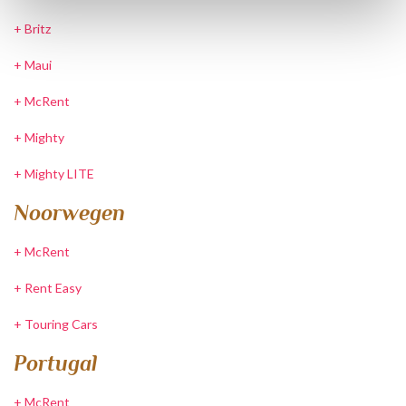
+
Britz
+
Maui
+
McRent
+
Mighty
+
Mighty LITE
Noorwegen
+
McRent
+
Rent Easy
+
Touring Cars
Portugal
+
McRent