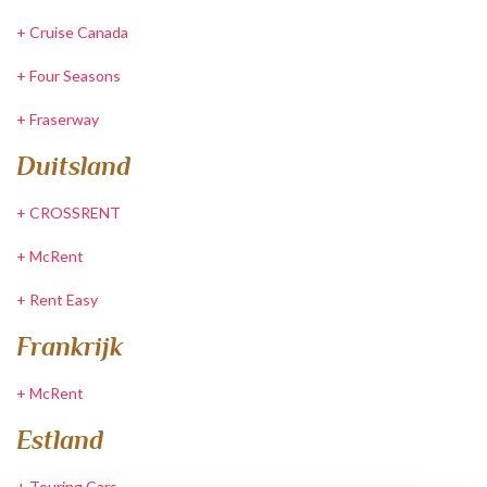
+
Cruise Canada
+
Four Seasons
+
Fraserway
Duitsland
+
CROSSRENT
+
McRent
+
Rent Easy
Frankrijk
+
McRent
Estland
+
Touring Cars