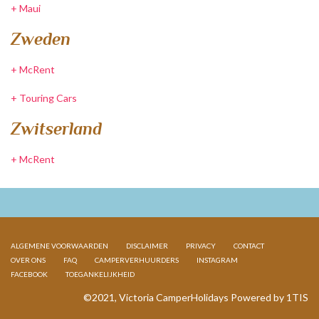
+
Maui
Zweden
+
McRent
+
Touring Cars
Zwitserland
+
McRent
ALGEMENE VOORWAARDEN
DISCLAIMER
PRIVACY
CONTACT
OVER ONS
FAQ
CAMPERVERHUURDERS
INSTAGRAM
FACEBOOK
TOEGANKELIJKHEID
©2021, Victoria CamperHolidays Powered by
1TIS