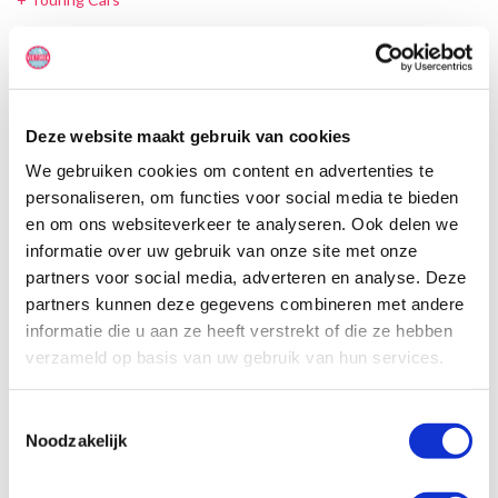
Finland
+
Touring Cars
Deze website maakt gebruik van cookies
+
Mcrent
We gebruiken cookies om content en advertenties te
Griekenland
personaliseren, om functies voor social media te bieden
en om ons websiteverkeer te analyseren. Ook delen we
+
Rent Easy
informatie over uw gebruik van onze site met onze
partners voor social media, adverteren en analyse. Deze
Ierland
partners kunnen deze gegevens combineren met andere
informatie die u aan ze heeft verstrekt of die ze hebben
+
McRent
verzameld op basis van uw gebruik van hun services.
Italië
Toestemmingsselectie
+
McRent
Noodzakelijk
+
Rent Easy