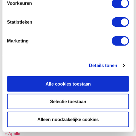
Voorkeuren
IJsland
+
McRent
Statistieken
+
Touring Cars
Marketing
+
Rent Easy
Namibië
Details tonen
+
Britz Namibië
Nederland
Alle cookies toestaan
+
Rent Easy
Selectie toestaan
+
Touring Cars
Nieuw-Zeeland
Alleen noodzakelijke cookies
+
Apollo