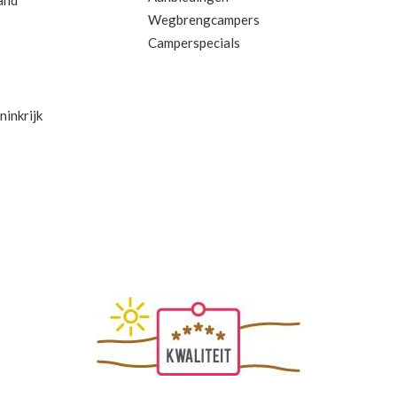
and
Wegbrengcampers
Camperspecials
inkrijk