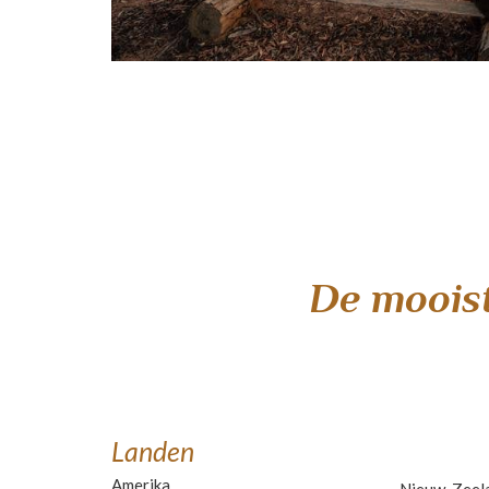
De moois
Landen
Amerika