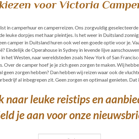
iezen voor Victoria Campe
ist in camperhuur en camperreizen. Ons zorgvuldig geselecteerde
de leuke dorpjes met haar pleintjes. Is het weer in Duitsland zonni
is een camper in Duitsland huren ook wel een goede optie voor je. V
ië? Eindelijk de Operahouse in Sydney in levende lijve aanschouwen
 in het Westen, naar wereldsteden zoals New York of San Francisc
s. Over de camper hoef je je zich geen zorgen te maken. Wij hebb
een zorgen hebben? Dan hebben wij reizen waar ook de vluchten,
bedrijf al inbegrepen zit. Geen zorgen en optimaal genieten. Dat is
 naar leuke reistips en aanbi
ld je aan voor onze nieuwsbri