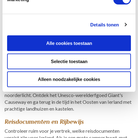
Details tonen
Reistips
Alle cookies toestaan
Bestemmingsinfo
In Ierland reis je terug in de tijd. Ierland biedt zoveel moois,
Selectie toestaan
van de ruige kustlijn met kliffen en baaien tot aan de
idyllische steden. Wist je dat je zelfs het noorderlicht kunt
Alleen noodzakelijke cookies
spotten? In Donegal in het noordelijkste punt van Ierland kunt
je op heldere avonden genieten van het prachtige
noorderlicht. Ontdek het Unesco-werelderfgoed Giant's
Causeway en ga terug in de tijd in het Oosten van Ierland met
prachtige landhuizen en kastelen.
Reisdocumenten en Rijbewijs
Controleer ruim voor je vertrek, welke reisdocumenten
vereist zijn voor Ierland. Als je een grote camper huurt, met