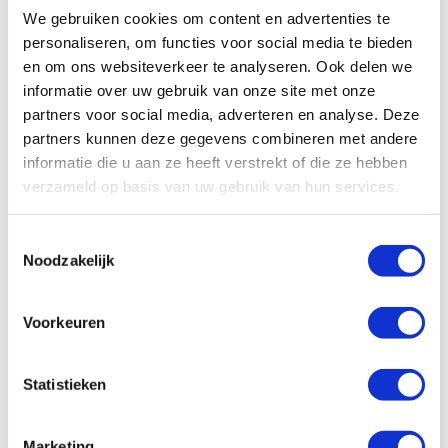
ng
Alphons, juni 2025
- Beoordeling
9
9
We gebruiken cookies om content en advertenties te
Jolanda 
personaliseren, om functies voor social media te bieden
en om ons websiteverkeer te analyseren. Ook delen we
informatie over uw gebruik van onze site met onze
partners voor social media, adverteren en analyse. Deze
partners kunnen deze gegevens combineren met andere
informatie die u aan ze heeft verstrekt of die ze hebben
verzameld op basis van uw gebruik van hun services.
Toestemmingsselectie
CAMPERHUUR
CAMPERREIZEN
Noodzakelijk
Voorkeuren
Statistieken
Marketing