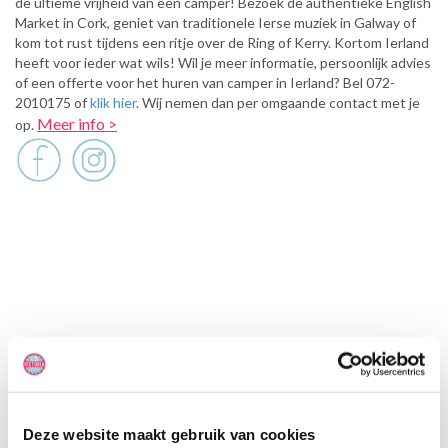
de ultieme vrijheid van een camper! Bezoek de authentieke English
Market in Cork, geniet van traditionele Ierse muziek in Galway of
kom tot rust tijdens een ritje over de Ring of Kerry. Kortom Ierland
heeft voor ieder wat wils! Wil je meer informatie, persoonlijk advies
of een offerte voor het huren van camper in Ierland? Bel 072-
2010175 of
klik hier
. Wij nemen dan per omgaande contact met je
Meer info >
op.
Victoria reviews
ng en mensen
Prima aanbieding, snelle reacties op mail,
Altijd sn
.
meedenkend voor alternatieve routes.
vriendelijk 
Deze website maakt gebruik van cookies