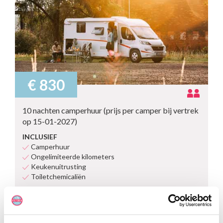
€ 830
10 nachten camperhuur (prijs per camper bij vertrek
op 15-01-2027)
INCLUSIEF
Camperhuur
Ongelimiteerde kilometers
Keukenuitrusting
Toiletchemicaliën
EXCLUSIEF
Reserveringskosten
Calamiteitenfonds
SGR-bijdrage