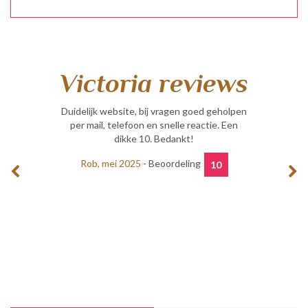
Victoria reviews
k geholpen.
Duidelijk website, bij vragen goed geholpen
Vriendelijk 
treft.
per mail, telefoon en snelle reactie. Een
was duidel
dikke 10. Bedankt!
met een pe
ng
10
Rob, mei 2025
- Beoordeling
Etienne,
10