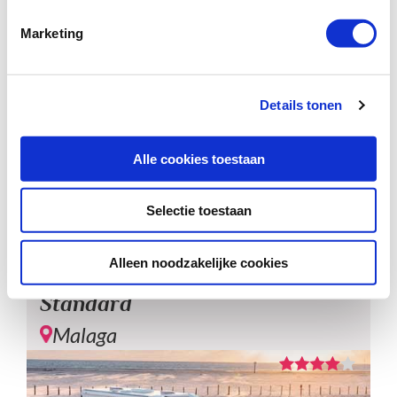
op 24-11-2026)
Marketing
INCLUSIEF
Camperhuur
Ongelimiteerde kilometers
Keukenuitrusting
Details tonen
Toiletchemicaliën
EXCLUSIEF
Reserveringskosten
Alle cookies toestaan
Calamiteitenfonds
SGR-bijdrage
Extra opties en verzekeringen
Selectie toestaan
BEKIJK DEZE CAMPER
Alleen noodzakelijke cookies
McRent Family
Standard
Malaga