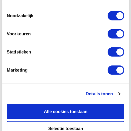
McRent Family Luxury
Toestemmingsselectie
Noodzakelijk
Voorkeuren
Statistieken
MEER INFO
Marketing
McRent Comfort Plus
Details tonen
Alle cookies toestaan
Selectie toestaan