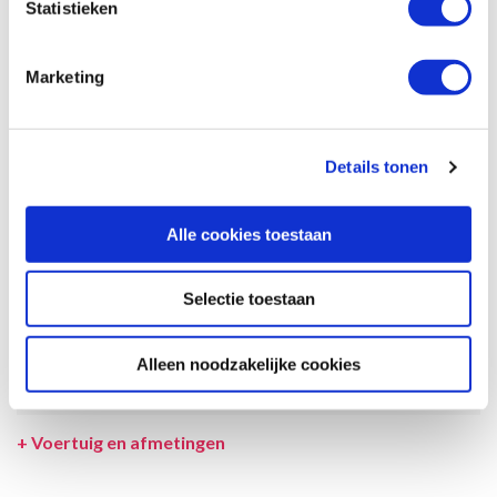
Statistieken
garantie dat de maximale bezetting voldoende comfortabel is.
Afmetingen en het interieur kunnen in werkelijkheid afwijken van
beschrijving en tekeningen en ook tussentijds gewijzigd worden.
Marketing
SPECIFICATIES CAMPER
UITRUSTING CAMPER
Details tonen
INCLUSIEF/EXCLUSIEF
Alle cookies toestaan
VERZEKERINGEN
VOORWAARDEN
Selectie toestaan
SPECIALS
Alleen noodzakelijke cookies
LEVERANCIER
+
Voertuig en afmetingen