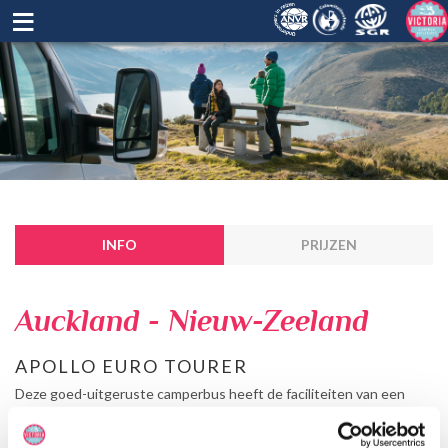
≡
INFO
PRIJZEN
Auckland - Nieuw-Zeeland
APOLLO EURO TOURER
Deze goed-uitgeruste camperbus heeft de faciliteiten van een
motorhome, voor een aantrekkelijke prijs. Er is ruimte voor 2
volwassenen en door de lengte van meer dan 7m is het goed