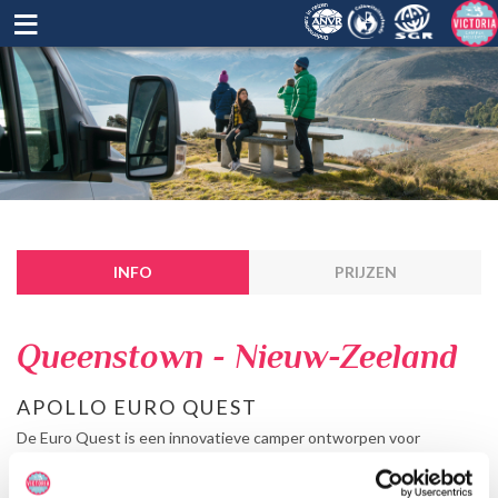
≡
INFO
PRIJZEN
Queenstown - Nieuw-Zeeland
APOLLO EURO QUEST
De Euro Quest is een innovatieve camper ontworpen voor
maximaal vier personen. Met een dinette die om te bouwen is tot
tweepersoonsbed en een elektrisch hefbed erboven, is deze