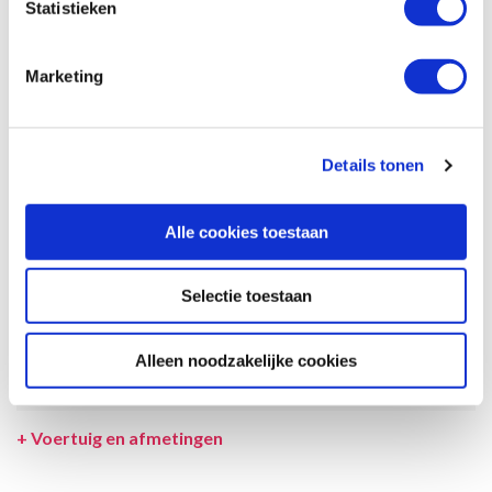
Statistieken
garantie dat de maximale bezetting voldoende comfortabel is.
Afmetingen en het interieur kunnen in werkelijkheid afwijken van
beschrijving en tekeningen en ook tussentijds gewijzigd worden.
Marketing
SPECIFICATIES CAMPER
UITRUSTING CAMPER
Details tonen
INCLUSIEF/EXCLUSIEF
Alle cookies toestaan
VERZEKERINGEN
VOORWAARDEN
Selectie toestaan
SPECIALS
Alleen noodzakelijke cookies
LEVERANCIER
+
Voertuig en afmetingen