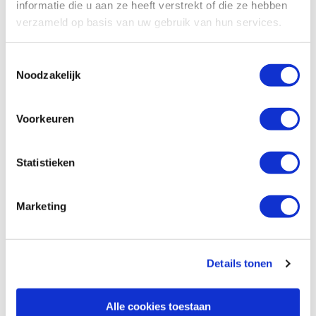
informatie die u aan ze heeft verstrekt of die ze hebben
verzameld op basis van uw gebruik van hun services.
Toestemmingsselectie
Noodzakelijk
Voorkeuren
Statistieken
Specificaties, tekeningen en plattegrond van de camper zijn
slechts ter illustratie. De aangegeven hoeveelheid bedden is geen
garantie dat de maximale bezetting voldoende comfortabel is.
Marketing
Afmetingen en het interieur kunnen in werkelijkheid afwijken van
beschrijving en tekeningen en ook tussentijds gewijzigd worden.
Victoria CamperHolidays is niet aansprakelijk voor deze afwijkingen
en tussentijdse wijzigingen door de camperverhuurder. Als de
Details tonen
camperverhuurder, om onvoorziene omstandigheden, het
geboekte campertype niet kan leveren, behoudt ze zich het recht
voor een gelijkwaardig of groter type te leveren. Extra kosten die
Alle cookies toestaan
hierdoor ontstaan (bijvoorbeeld extra brandstof of meerkosten bij