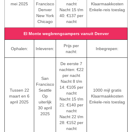
mei 2025
Francisco
nacht
Klaarmaakkosten
Denver
Nacht 15 t/m
Enkele-reis toeslag
New York
40: €137 per
Chicago
nacht
El Monte wegbrengcampers vanuit Denver
Prijs per
Ophalen:
Inleveren:
Inbegrepen:
nacht:
De eerste 7
nachten: €22
per nacht
San
Nacht 8 t/m
Francisco
14: €105 per
Tussen 22
Seattle
1000 mijl gratis
nacht
maart en 6
Op
Klaarmaakkosten
Nacht 15 t/m
april 2025
uiterlijk
Enkele-reis toeslag
21: €140 per
30 april
nacht
2025
Nacht 22 t/m
28: €152 per
nacht