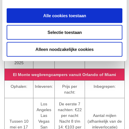
Nacht 15 t/m
2025
Seattle
Klaarmaakkosten
21: €108 per
24 maart
Denver
Enkele-reis toeslag
nacht
Alle cookies toestaan
2025
Orlando
Keukenuitrusting
Nacht 22 t/m
25 maart
Persoonlijke
28: €112 per
2025
uitrustingen
nacht
Selectie toestaan
26 maart
Nacht 29 t/m
2025
100: €112 per
27 maart
nacht
Alleen noodzakelijke cookies
2025
28 maart
2025
El Monte wegbrengcampers vanuit Orlando of Miami
Ophalen:
Inleveren:
Prijs per
Inbegrepen:
nacht:
Los
De eerste 7
Angeles
nachten: €22
Las
per nacht
Aantal mijlen
Tussen 10
Vegas
Nacht 8 t/m
(afhankelijk van de
mei en 17
San
14: €103 per
inleverlocatie)