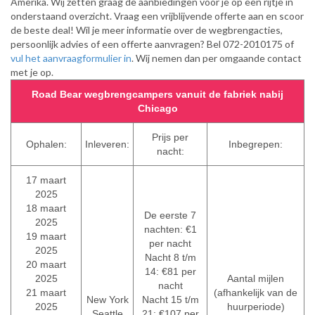
Amerika. Wij zetten graag de aanbiedingen voor je op een rijtje in
onderstaand overzicht. Vraag een vrijblijvende offerte aan en scoor
de beste deal! Wil je meer informatie over de wegbrengacties,
persoonlijk advies of een offerte aanvragen? Bel 072-2010175 of
vul het aanvraagformulier in
. Wij nemen dan per omgaande contact
met je op.
Road Bear wegbrengcampers vanuit de fabriek nabij
Chicago
Prijs per
Ophalen:
Inleveren:
Inbegrepen:
nacht:
17 maart
2025
18 maart
De eerste 7
2025
nachten: €1
19 maart
per nacht
2025
Nacht 8 t/m
20 maart
14: €81 per
2025
Aantal mijlen
nacht
21 maart
(afhankelijk van de
New York
Nacht 15 t/m
2025
huurperiode)
Seattle
21: €107 per