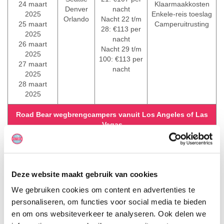
24 maart
Klaarmaakkosten
Denver
nacht
2025
Enkele-reis toeslag
Orlando
Nacht 22 t/m
25 maart
Camperuitrusting
28: €113 per
2025
nacht
26 maart
Nacht 29 t/m
2025
100: €113 per
27 maart
nacht
2025
28 maart
2025
Road Bear wegbrengcampers vanuit Los Angeles of Las
Vegas
Ophalen:
Inleveren:
Prijs per
Inbegrepen:
nacht:
Deze website maakt gebruik van cookies
De eerste 7
nachten: €21
We gebruiken cookies om content en advertenties te
per nacht
personaliseren, om functies voor social media te bieden
Nacht 8 t/m
Aantal mijlen
en om ons websiteverkeer te analyseren. Ook delen we
14: €107 per
Tussen 26
Seattle
(afhankelijk van de