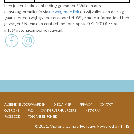
Heb je een leuke aanbieding gevonden? Vul dan ons
aanvraagformulier in via
de volgende link
en wij zullen aan de slag
gaan met een vrijblijvend reisvoorstel. Wil je meer informatie of heb
je vragen? Neem dan contact met ons op via 072-2010175 of
info@victoriacamperholidays.nl.
ALGEMENE VOORWAARDEN
DISCLAIMER
PRIVACY
CONTACT
OVER ONS
FAQ
CAMPERVERHUURDERS
INSTAGRAM
FACEBOOK
TOEGANKELIJKHEID
©2021, Victoria CamperHolidays Powered by
1TIS