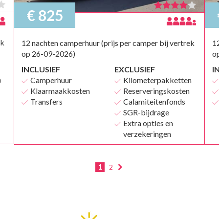
€ 825
ek
12 nachten camperhuur (prijs per camper bij vertrek
12
op 26-09-2026)
o
INCLUSIEF
EXCLUSIEF
I
n
Camperhuur
Kilometerpakketten
Klaarmaakkosten
Reserveringskosten
Transfers
Calamiteitenfonds
SGR-bijdrage
Extra opties en
verzekeringen
1
2