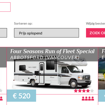
Sorteren op:
Wijzig best
ZOEK O
Four Seasons Run of Fleet Special
F
ABBOTSFORD (VANCOUVER)
€ 520