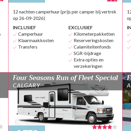
12 nachten camperhuur (prijs per camper bij vertrek
12
op 26-09-2026)
o
INCLUSIEF
EXCLUSIEF
I
n
Camperhuur
Kilometerpakketten
Klaarmaakkosten
Reserveringskosten
Transfers
Calamiteitenfonds
SGR-bijdrage
Extra opties en
verzekeringen
Four Seasons Run of Fleet Special
F
CALGARY
A