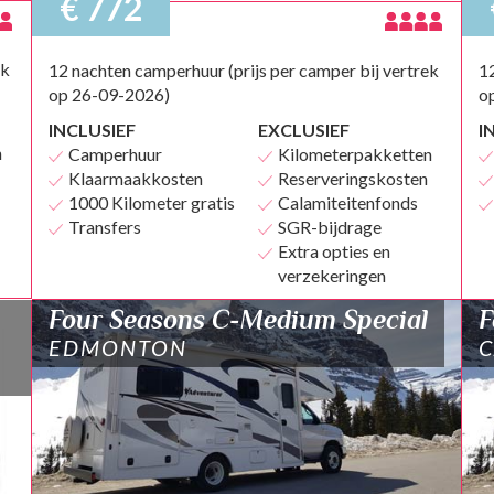
€ 772
ek
12 nachten camperhuur (prijs per camper bij vertrek
12
op 26-09-2026)
o
INCLUSIEF
EXCLUSIEF
I
n
Camperhuur
Kilometerpakketten
Klaarmaakkosten
Reserveringskosten
1000 Kilometer gratis
Calamiteitenfonds
Transfers
SGR-bijdrage
Extra opties en
verzekeringen
Four Seasons C-Medium Special
F
EDMONTON
C