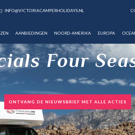
INFO@VICTORIACAMPERHOLIDAYS.NL
C
IZEN
AANBIEDINGEN
NOORD-AMERIKA
EUROPA
OCEA
cials Four Sea
ONTVANG DE NIEUWSBRIEF MET ALLE ACTIES