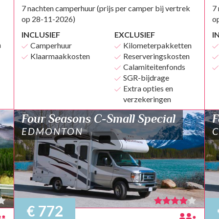
7 nachten camperhuur (prijs per camper bij vertrek
7 
op 28-11-2026)
o
INCLUSIEF
EXCLUSIEF
I
n
Camperhuur
Kilometerpakketten
Klaarmaakkosten
Reserveringskosten
Calamiteitenfonds
SGR-bijdrage
Extra opties en
verzekeringen
Four Seasons C-Small Special
F
EDMONTON
C
€ 772