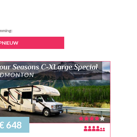
emming:
PNIEUW
our Seasons C-XLarge Special
EDMONTON
€ 648