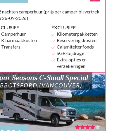
 nachten camperhuur (prijs per camper bij vertrek
p 26-09-2026)
NCLUSIEF
EXCLUSIEF
Camperhuur
Kilometerpakketten
Klaarmaakkosten
Reserveringskosten
Transfers
Calamiteitenfonds
SGR-bijdrage
Extra opties en
verzekeringen
our Seasons C-Small Special
BBOTSFORD (VANCOUVER)