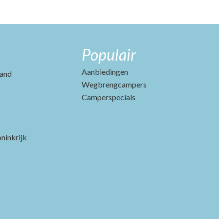
Populair
Aanbiedingen
and
Wegbrengcampers
Camperspecials
ninkrijk