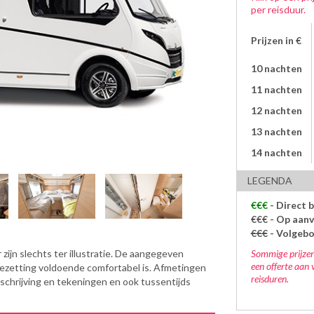
per reisduur.
Prijzen in €
10 nachten
11 nachten
12 nachten
13 nachten
14 nachten
LEGENDA
€€€
- Direct 
€€€
- Op aanv
€€€
- Volgeb
Sommige prijzen
zijn slechts ter illustratie. De aangegeven
een offerte aan 
bezetting voldoende comfortabel is. Afmetingen
reisduren.
eschrijving en tekeningen en ook tussentijds