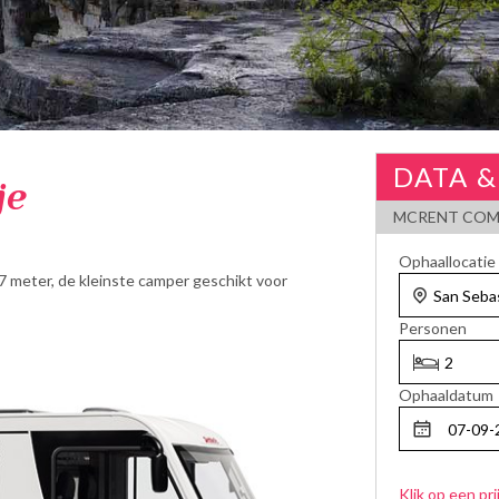
DATA &
je
MCRENT COM
Ophaallocatie
7 meter, de kleinste camper geschikt voor
Personen
Ophaaldatum
Klik op een pri