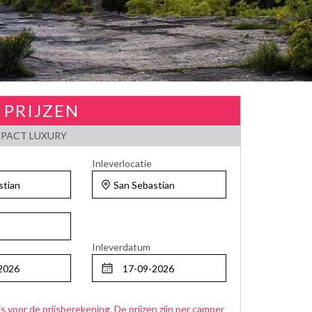
 PRIJZEN
PACT LUXURY
Inleverlocatie
Inleverdatum
js voor de prijsberekening. De prijzen zijn per camper