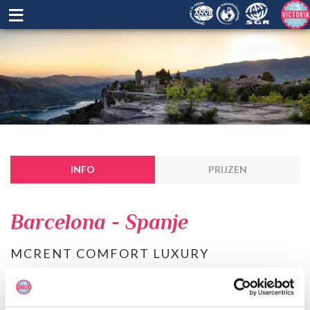
≡
INFO
PRIJZEN
Barcelona - Spanje
MCRENT COMFORT LUXURY
De Comfort Luxury camper is een ruime integrale camper, geschikt
voor maximaal 4 personen. Deze luxe camper is voorzien van
voldoende opbergruimte, een compacte keuken en badkamer.