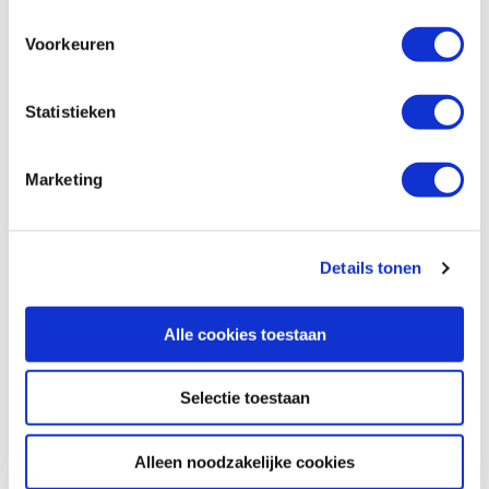
Alphons, juni 2025
Chris, juni 2025
- Beoordeling
- Beoordeling
9
9
Voorkeuren
Jolanda 
Statistieken
Marketing
Details tonen
Kies hier je camper
Alle cookies toestaan
Selectie toestaan
Geen resultaten gevonden.
Alleen noodzakelijke cookies