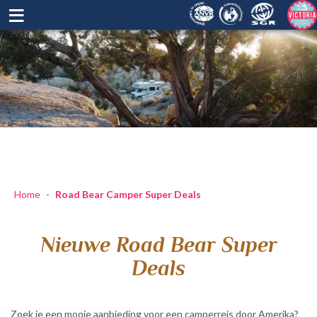
≡
Home
-
Road Bear Camper Super Deals
Nieuwe Road Bear Super
Deals
Zoek je een mooie aanbieding voor een camperreis door Amerika?