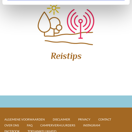
Reistips
ALGEMENE VOORWAARDEN
DISCLAIMER
PRIVACY
CONTACT
OVER ONS
FAQ
CAMPERVERHUURDERS
INSTAGRAM
FACEBOOK
TOEGANKELIJKHEID