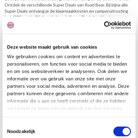
Ontdek de verschillende Super Deals van Road Bear. Bij bijna alle
Super Deals ontvang je de klaarmaakkosten en camperuitrusting
incl. GPS gratis. Bij de enkele-reis Super Deals hoef je daarnaast
geen enkele-reis toeslag te betalen. Ontdek Amerika tijdens een
mooie camperreis in een premium camper van Road Bear voor een
aantrekkelijke prijs! Vraag een vrijblijvende offerte aan en scoor de
beste deal van Road Bear!
Deze website maakt gebruik van cookies
We gebruiken cookies om content en advertenties te
personaliseren, om functies voor social media te bieden
en om ons websiteverkeer te analyseren. Ook delen we
informatie over uw gebruik van onze site met onze
partners voor social media, adverteren en analyse. Deze
partners kunnen deze gegevens combineren met andere
informatie die u aan ze heeft verstrekt of die ze hebben
verzameld op basis van uw gebruik van hun services.
Victoria reviews
Toestemmingsselectie
Goede service, fijne afhandeling en mensen
Prima aanbieding, snelle reacties op mail,
Altijd sn
Noodzakelijk
meedenkend voor alternatieve routes.
die met je meedenken.
vriendelijk 