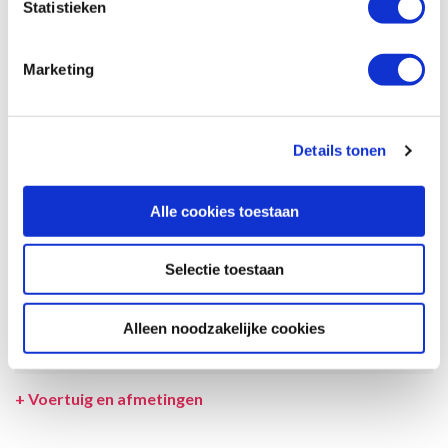
Statistieken
garantie dat de maximale bezetting voldoende comfortabel is.
Afmetingen en het interieur kunnen in werkelijkheid afwijken van
beschrijving en tekeningen en ook tussentijds gewijzigd worden.
Marketing
SPECIFICATIES CAMPER
UITRUSTING CAMPER
Details tonen
INCLUSIEF/EXCLUSIEF
Alle cookies toestaan
VERZEKERINGEN
VOORWAARDEN
Selectie toestaan
SPECIALS
Alleen noodzakelijke cookies
LEVERANCIER
+
Voertuig en afmetingen