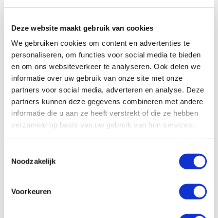
garandeert het aantal stoelen en slaapplaatsen, maar verder geen
exact campertype. De indeling en afmetingen kunnen variëren.
Deze website maakt gebruik van cookies
We gebruiken cookies om content en advertenties te
personaliseren, om functies voor social media te bieden
en om ons websiteverkeer te analyseren. Ook delen we
informatie over uw gebruik van onze site met onze
partners voor social media, adverteren en analyse. Deze
partners kunnen deze gegevens combineren met andere
informatie die u aan ze heeft verstrekt of die ze hebben
verzameld op basis van uw gebruik van hun services.
Toestemmingsselectie
Noodzakelijk
Voorkeuren
Specificaties, plattegronden en tekeningen van de camper zijn
slechts ter illustratie. De aangegeven hoeveelheid bedden is geen