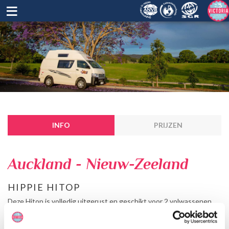
≡
INFO
PRIJZEN
Auckland - Nieuw-Zeeland
HIPPIE HITOP
Deze Hitop is volledig uitgerust en geschikt voor 2 volwassenen.
Met een comfortabel en functioneel interieur, en voldoende
zitgelegenheid is het een prettige kampeerbus, met name voor