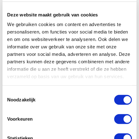
jongeren om door Nieuw-Zeeland te reizen.
Deze website maakt gebruik van cookies
We gebruiken cookies om content en advertenties te
personaliseren, om functies voor social media te bieden
en om ons websiteverkeer te analyseren. Ook delen we
informatie over uw gebruik van onze site met onze
partners voor social media, adverteren en analyse. Deze
partners kunnen deze gegevens combineren met andere
informatie die u aan ze heeft verstrekt of die ze hebben
verzameld op basis van uw gebruik van hun services.
Toestemmingsselectie
Noodzakelijk
Voorkeuren
Specificaties, tekeningen en plattegrond van de camper zijn
slechts ter illustratie. De aangegeven hoeveelheid bedden is geen
Statistieken
garantie dat de maximale bezetting voldoende comfortabel is.