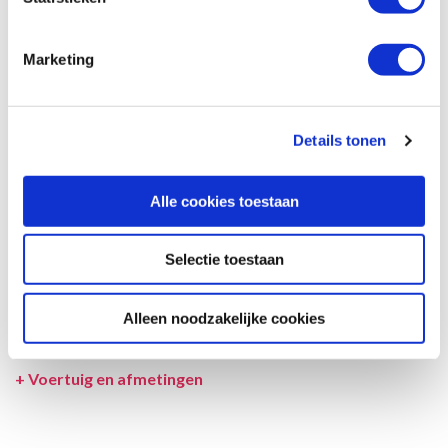
Afmetingen en het interieur kunnen in werkelijkheid afwijken van
beschrijving en tekeningen en ook tussentijds gewijzigd worden.
Marketing
SPECIFICATIES CAMPER
UITRUSTING CAMPER
Details tonen
INCLUSIEF/EXCLUSIEF
Alle cookies toestaan
VERZEKERINGEN
VOORWAARDEN
Selectie toestaan
SPECIALS
Alleen noodzakelijke cookies
LEVERANCIER
+
Voertuig en afmetingen