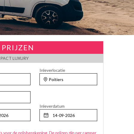
 PRIJZEN
PACT LUXURY
Inleverlocatie
Inleverdatum
js voor de prijsberekening. De prijzen zijn per camper