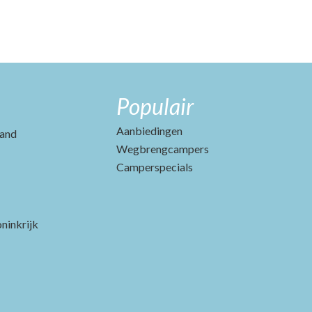
Populair
Aanbiedingen
and
Wegbrengcampers
Camperspecials
ninkrijk