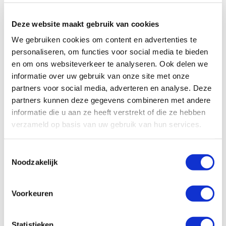
het besturen van deze camper is een groot rijbewijs noodzakelijk.
Deze website maakt gebruik van cookies
We gebruiken cookies om content en advertenties te
personaliseren, om functies voor social media te bieden
en om ons websiteverkeer te analyseren. Ook delen we
informatie over uw gebruik van onze site met onze
partners voor social media, adverteren en analyse. Deze
partners kunnen deze gegevens combineren met andere
informatie die u aan ze heeft verstrekt of die ze hebben
verzameld op basis van uw gebruik van hun services.
Toestemmingsselectie
Noodzakelijk
Voorkeuren
Specificaties, tekeningen en plattegrond van de camper zijn
slechts ter illustratie. De aangegeven hoeveelheid bedden is geen
Statistieken
garantie dat de maximale bezetting voldoende comfortabel is.