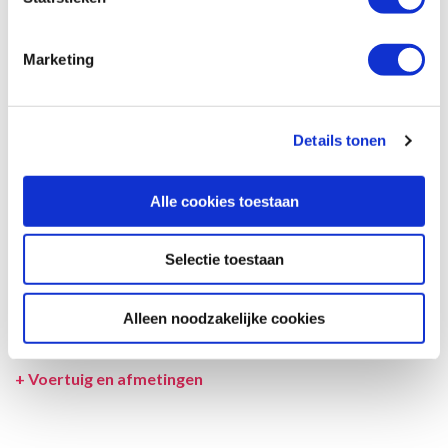
Afmetingen en het interieur kunnen in werkelijkheid afwijken van
beschrijving en tekeningen en ook tussentijds gewijzigd worden.
Marketing
SPECIFICATIES CAMPER
UITRUSTING CAMPER
Details tonen
INCLUSIEF/EXCLUSIEF
Alle cookies toestaan
VERZEKERINGEN
VOORWAARDEN
Selectie toestaan
SPECIALS
Alleen noodzakelijke cookies
LEVERANCIER
+
Voertuig en afmetingen