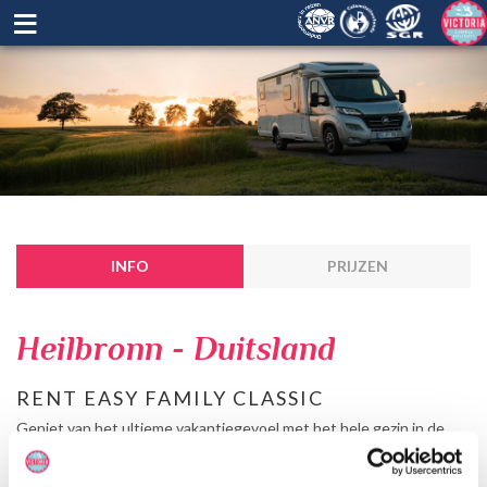
≡
INFO
PRIJZEN
Heilbronn - Duitsland
RENT EASY FAMILY CLASSIC
Geniet van het ultieme vakantiegevoel met het hele gezin in de
Family Classic camper. De camper is standaard uitgerust met een
navigatiesysteem, achteruitrijcamera en bevat zelfs een satelliet