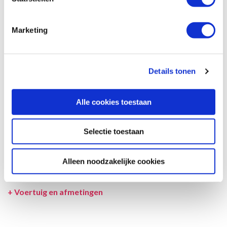
Afmetingen en het interieur kunnen in werkelijkheid afwijken van
beschrijving en tekeningen en ook tussentijds gewijzigd worden.
Marketing
SPECIFICATIES CAMPER
UITRUSTING CAMPER
Details tonen
INCLUSIEF/EXCLUSIEF
Alle cookies toestaan
VERZEKERINGEN
VOORWAARDEN
Selectie toestaan
SPECIALS
Alleen noodzakelijke cookies
LEVERANCIER
+
Voertuig en afmetingen