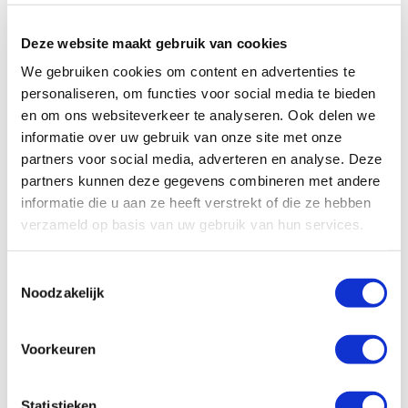
tv.
Deze website maakt gebruik van cookies
We gebruiken cookies om content en advertenties te
personaliseren, om functies voor social media te bieden
en om ons websiteverkeer te analyseren. Ook delen we
informatie over uw gebruik van onze site met onze
partners voor social media, adverteren en analyse. Deze
partners kunnen deze gegevens combineren met andere
informatie die u aan ze heeft verstrekt of die ze hebben
verzameld op basis van uw gebruik van hun services.
Toestemmingsselectie
Noodzakelijk
Voorkeuren
Specificaties, tekeningen en plattegrond van de camper zijn
slechts ter illustratie. De aangegeven hoeveelheid bedden is geen
Statistieken
garantie dat de maximale bezetting voldoende comfortabel is.