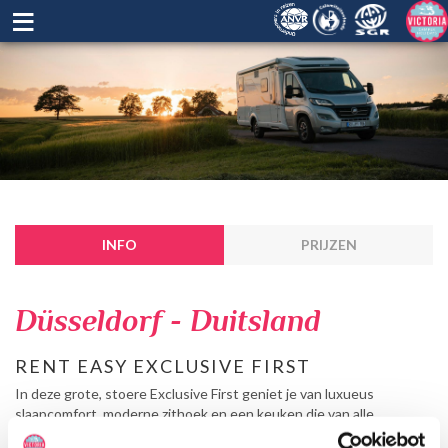
≡
INFO
PRIJZEN
Düsseldorf - Duitsland
RENT EASY EXCLUSIVE FIRST
In deze grote, stoere Exclusive First geniet je van luxueus
slaapcomfort, moderne zithoek en een keuken die van alle
gemakken is voorzien. Met twee eenpersoonsbedden achterin en