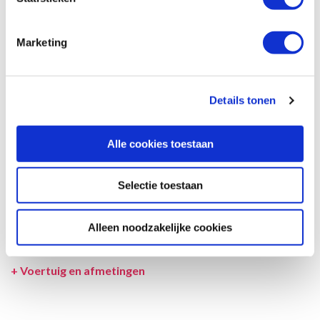
Afmetingen en het interieur kunnen in werkelijkheid afwijken van
beschrijving en tekeningen en ook tussentijds gewijzigd worden.
Marketing
SPECIFICATIES CAMPER
UITRUSTING CAMPER
Details tonen
INCLUSIEF/EXCLUSIEF
Alle cookies toestaan
VERZEKERINGEN
VOORWAARDEN
Selectie toestaan
SPECIALS
Alleen noodzakelijke cookies
LEVERANCIER
+
Voertuig en afmetingen