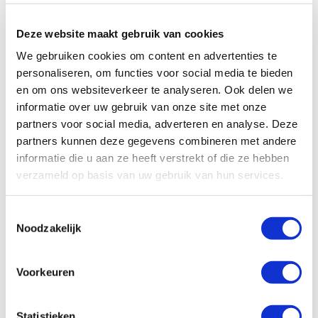
avontuurlijke reis met deze luxe City First camper van Rent Easy.
Deze website maakt gebruik van cookies
We gebruiken cookies om content en advertenties te
personaliseren, om functies voor social media te bieden
en om ons websiteverkeer te analyseren. Ook delen we
informatie over uw gebruik van onze site met onze
partners voor social media, adverteren en analyse. Deze
partners kunnen deze gegevens combineren met andere
informatie die u aan ze heeft verstrekt of die ze hebben
verzameld op basis van uw gebruik van hun services.
Toestemmingsselectie
Noodzakelijk
Voorkeuren
Specificaties, tekeningen en plattegrond van de camper zijn
slechts ter illustratie. De aangegeven hoeveelheid bedden is geen
Statistieken
garantie dat de maximale bezetting voldoende comfortabel is.