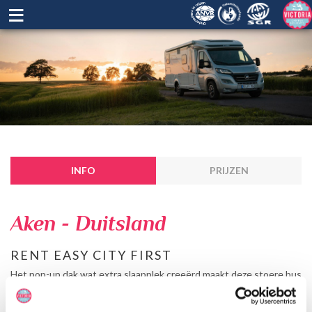
≡
INFO
PRIJZEN
Aken - Duitsland
RENT EASY CITY FIRST
Het pop-up dak wat extra slaapplek creeërd maakt deze stoere bus
geschikt voor 4 personen. Daarnaast bevat de camper een
compacte keuken, badkamer en zitgedeelte. Geniet van een