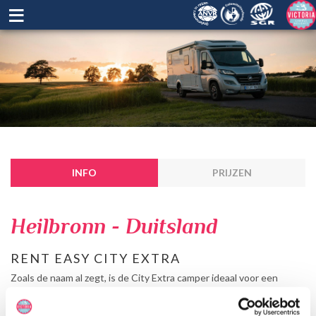
≡
INFO
PRIJZEN
Heilbronn - Duitsland
RENT EASY CITY EXTRA
Zoals de naam al zegt, is de City Extra camper ideaal voor een
stedentrip, maar natuurlijk ook om lekker door de natuur te touren.
Deze compacte bus is geschikt voor 2 personen en bevat een