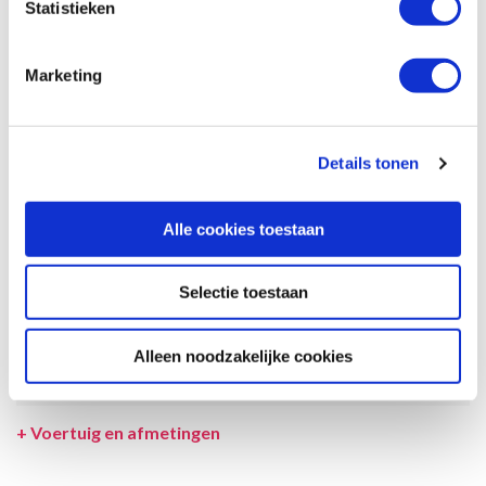
Statistieken
garantie dat de maximale bezetting voldoende comfortabel is.
Afmetingen en het interieur kunnen in werkelijkheid afwijken van
beschrijving en tekeningen en ook tussentijds gewijzigd worden.
Marketing
SPECIFICATIES CAMPER
UITRUSTING CAMPER
Details tonen
INCLUSIEF/EXCLUSIEF
Alle cookies toestaan
VERZEKERINGEN
VOORWAARDEN
Selectie toestaan
SPECIALS
Alleen noodzakelijke cookies
LEVERANCIER
+
Voertuig en afmetingen