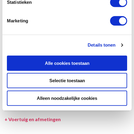
Statistieken
garantie dat de maximale bezetting voldoende comfortabel is.
Afmetingen en het interieur kunnen in werkelijkheid afwijken van
beschrijving en tekeningen en ook tussentijds gewijzigd worden.
Marketing
SPECIFICATIES CAMPER
UITRUSTING CAMPER
Details tonen
INCLUSIEF/EXCLUSIEF
Alle cookies toestaan
VERZEKERINGEN
VOORWAARDEN
Selectie toestaan
SPECIALS
Alleen noodzakelijke cookies
LEVERANCIER
+
Voertuig en afmetingen