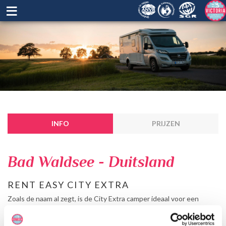
≡
INFO
PRIJZEN
Bad Waldsee - Duitsland
RENT EASY CITY EXTRA
Zoals de naam al zegt, is de City Extra camper ideaal voor een
stedentrip, maar natuurlijk ook om lekker door de natuur te touren.
Deze compacte bus is geschikt voor 2 personen en bevat een