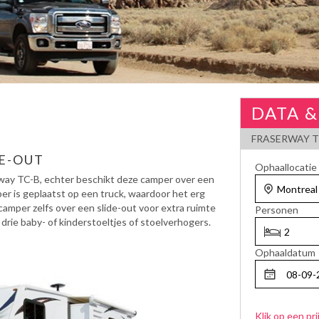
DATA &
FRASERWAY T
E-OUT
Ophaallocatie
rway TC-B, echter beschikt deze camper over een
r is geplaatst op een truck, waardoor het erg
camper zelfs over een slide-out voor extra ruimte
Personen
rie baby- of kinderstoeltjes of stoelverhogers.
Ophaaldatum
Klik op een pri