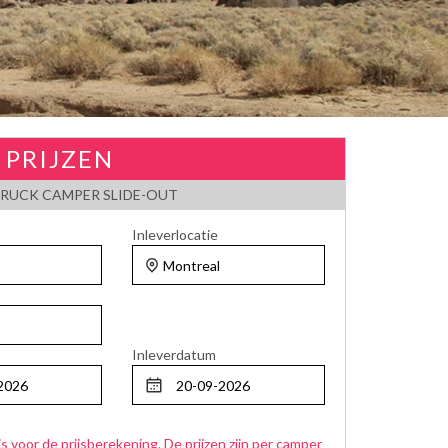
 PRIJZEN
RUCK CAMPER SLIDE-OUT
Inleverlocatie
Inleverdatum
js voor de prijsberekening. De prijzen zijn per camper