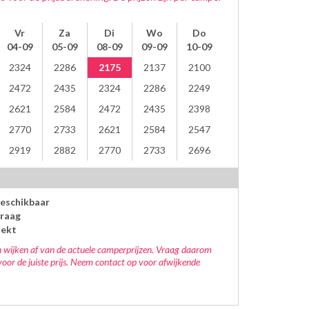
Vr
Za
Di
Wo
Do
04-09
05-09
08-09
09-09
10-09
2324
2286
2175
2137
2100
2472
2435
2324
2286
2249
2621
2584
2472
2435
2398
2770
2733
2621
2584
2547
2919
2882
2770
2733
2696
beschikbaar
raag
oekt
 wijken af van de actuele camperprijzen. Vraag daarom
voor de juiste prijs. Neem contact op voor afwijkende