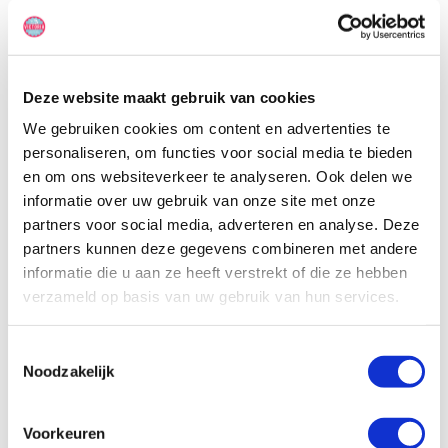
Adventurer. Bij de Run of Fleet is dit niet het geval en krijg je een
camper mee van een ander merk. De kwaliteit van deze campers
voldoen aan dezelfde standaarden van Fraserway. De camper is
geschikt voor maximaal 4 personen maar aan te raden voor 3
volwassenen met 1 kind. Pas na aankomst bij het
Deze website maakt gebruik van cookies
camperverhuurbedrijf hoor je, welke camper voor je klaarstaat.
We gebruiken cookies om content en advertenties te
personaliseren, om functies voor social media te bieden
en om ons websiteverkeer te analyseren. Ook delen we
informatie over uw gebruik van onze site met onze
partners voor social media, adverteren en analyse. Deze
partners kunnen deze gegevens combineren met andere
informatie die u aan ze heeft verstrekt of die ze hebben
verzameld op basis van uw gebruik van hun services.
Toestemmingsselectie
Noodzakelijk
Voorkeuren