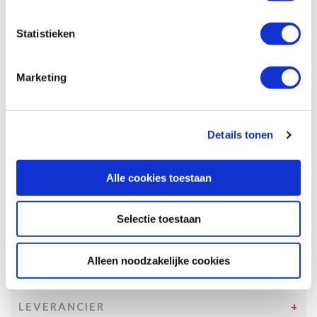
Statistieken
Specificaties, tekeningen en plattegrond van de camper zijn
slechts ter illustratie. De aangegeven hoeveelheid bedden is geen
garantie dat de maximale bezetting voldoende comfortabel is.
Marketing
Afmetingen en het interieur kunnen in werkelijkheid afwijken van
beschrijving en tekeningen en ook tussentijds gewijzigd worden.
SPECIFICATIES CAMPER
Details tonen
UITRUSTING CAMPER
Alle cookies toestaan
INCLUSIEF/EXCLUSIEF
VERZEKERINGEN
Selectie toestaan
VOORWAARDEN
Alleen noodzakelijke cookies
TOESLAGEN
LEVERANCIER