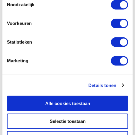
Noodzakelijk
Voorkeuren
Statistieken
Marketing
Specificaties, tekeningen en plattegrond van de camper zijn
slechts ter illustratie. De aangegeven hoeveelheid bedden is geen
Details tonen
garantie dat de maximale bezetting voldoende comfortabel is.
Afmetingen en het interieur kunnen in werkelijkheid afwijken van
beschrijving en tekeningen en ook tussentijds gewijzigd worden.
Alle cookies toestaan
SPECIFICATIES CAMPER
Selectie toestaan
UITRUSTING CAMPER