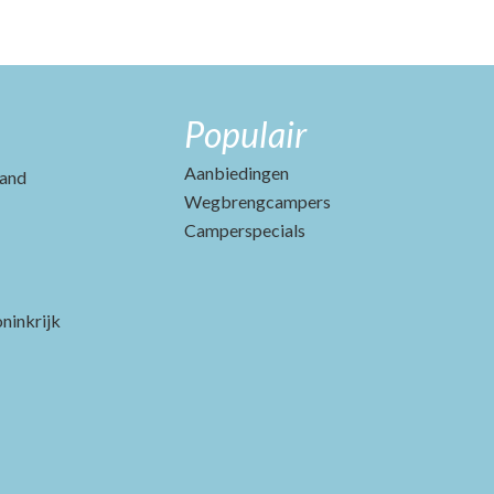
Populair
Aanbiedingen
and
Wegbrengcampers
Camperspecials
ninkrijk