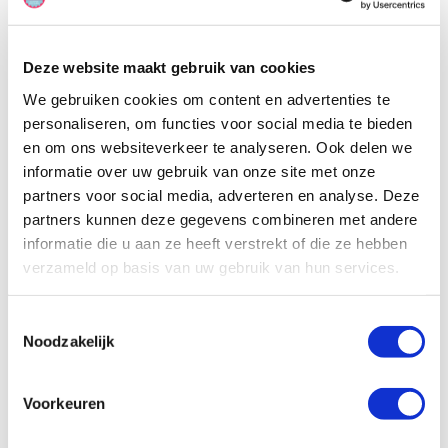
de reis een lekkere maaltijd voor het gezin te koken.
Deze website maakt gebruik van cookies
We gebruiken cookies om content en advertenties te
personaliseren, om functies voor social media te bieden
en om ons websiteverkeer te analyseren. Ook delen we
informatie over uw gebruik van onze site met onze
partners voor social media, adverteren en analyse. Deze
partners kunnen deze gegevens combineren met andere
informatie die u aan ze heeft verstrekt of die ze hebben
verzameld op basis van uw gebruik van hun services.
Toestemmingsselectie
Noodzakelijk
Voorkeuren
Specificaties, tekeningen en plattegrond van de camper zijn
slechts ter illustratie. De aangegeven hoeveelheid bedden is geen
garantie dat de maximale bezetting voldoende comfortabel is.