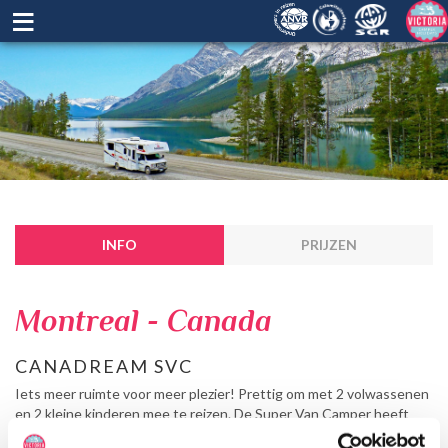
≡
INFO
PRIJZEN
Montreal - Canada
CANADREAM SVC
Iets meer ruimte voor meer plezier! Prettig om met 2 volwassenen
en 2 kleine kinderen mee te reizen. De Super Van Camper heeft
comfort en stijl en de keuken is ook goed ingericht om gedurende