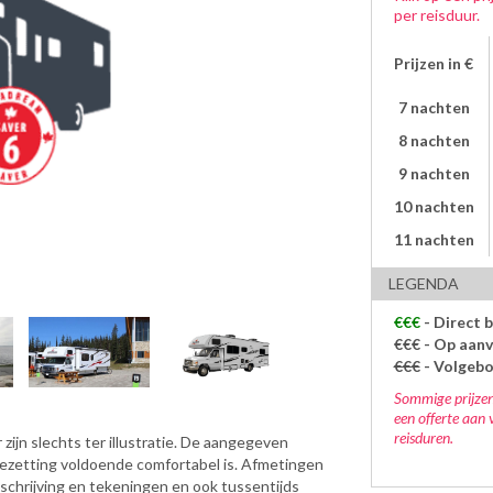
per reisduur.
Prijzen in €
7 nachten
8 nachten
9 nachten
10 nachten
11 nachten
LEGENDA
€€€
- Direct 
€€€
- Op aanv
€€€
- Volgeb
Sommige prijzen
een offerte aan 
reisduren.
zijn slechts ter illustratie. De aangegeven
bezetting voldoende comfortabel is. Afmetingen
eschrijving en tekeningen en ook tussentijds