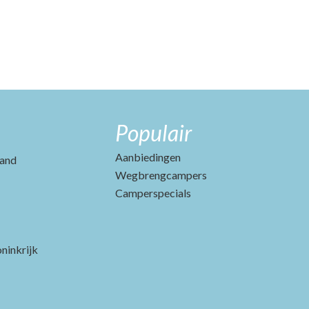
Populair
Aanbiedingen
and
Wegbrengcampers
Camperspecials
ninkrijk