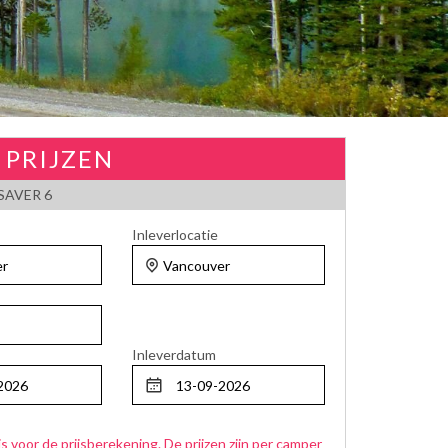
 PRIJZEN
AVER 6
Inleverlocatie
Inleverdatum
js voor de prijsberekening. De prijzen zijn per camper