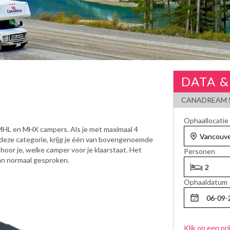
DATA &
CANADREAM S
Ophaallocatie
 MHL en MHX campers. Als je met maximaal 4
 deze categorie, krijg je één van bovengenoemde
oor je, welke camper voor je klaarstaat. Het
Personen
dan normaal gesproken.
Ophaaldatum
Klik op een pri