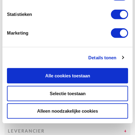
Specificaties, tekeningen en plattegrond van de camper zijn
slechts ter illustratie. De aangegeven hoeveelheid bedden is geen
Statistieken
garantie dat de maximale bezetting voldoende comfortabel is.
Afmetingen en het interieur kunnen in werkelijkheid afwijken van
beschrijving en tekeningen en ook tussentijds gewijzigd worden.
Marketing
SPECIFICATIES CAMPER
UITRUSTING CAMPER
Details tonen
INCLUSIEF/EXCLUSIEF
Alle cookies toestaan
VERZEKERINGEN
VOORWAARDEN
Selectie toestaan
SPECIALS
Alleen noodzakelijke cookies
TOESLAGEN
LEVERANCIER