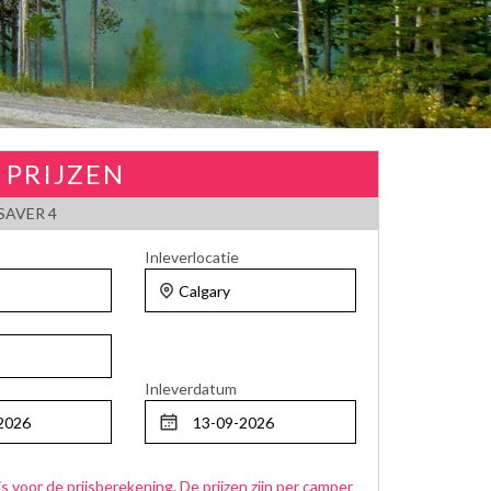
 PRIJZEN
AVER 4
Inleverlocatie
Inleverdatum
js voor de prijsberekening. De prijzen zijn per camper