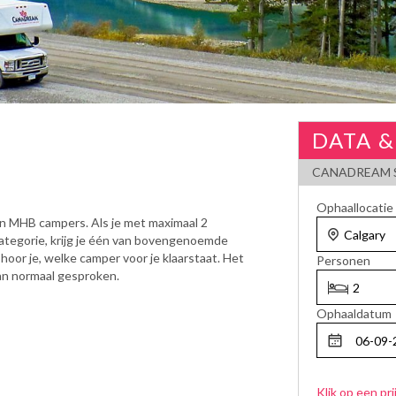
DATA &
CANADREAM S
Ophaallocatie
n MHB campers. Als je met maximaal 2
categorie, krijg je één van bovengenoemde
oor je, welke camper voor je klaarstaat. Het
Personen
dan normaal gesproken.
Ophaaldatum
Klik op een pri