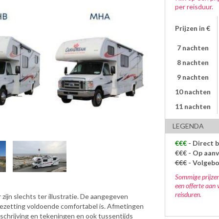
per reisduur.
Prijzen in €
7 nachten
8 nachten
9 nachten
10 nachten
11 nachten
LEGENDA
€€€
- Direct 
€€€
- Op aanv
€€€
- Volgeb
Sommige prijzen
een offerte aan 
reisduren.
zijn slechts ter illustratie. De aangegeven
bezetting voldoende comfortabel is. Afmetingen
eschrijving en tekeningen en ook tussentijds