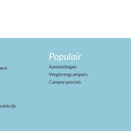
Populair
Aanbiedingen
and
Wegbrengcampers
Camperspecials
ninkrijk