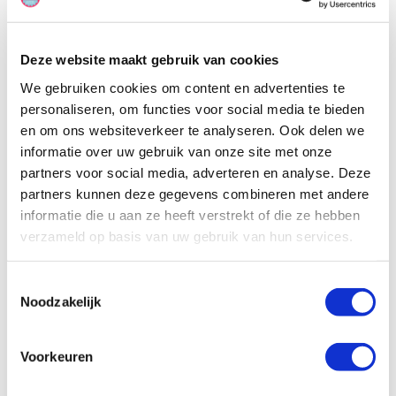
praktisch deze van is ingericht en hoe comfortabel het bed is.
Deze website maakt gebruik van cookies
We gebruiken cookies om content en advertenties te
personaliseren, om functies voor social media te bieden
en om ons websiteverkeer te analyseren. Ook delen we
informatie over uw gebruik van onze site met onze
partners voor social media, adverteren en analyse. Deze
partners kunnen deze gegevens combineren met andere
informatie die u aan ze heeft verstrekt of die ze hebben
verzameld op basis van uw gebruik van hun services.
Toestemmingsselectie
Noodzakelijk
Voorkeuren
Specificaties, tekeningen en plattegrond van de camper zijn
slechts ter illustratie. De aangegeven hoeveelheid bedden is geen
garantie dat de maximale bezetting voldoende comfortabel is.