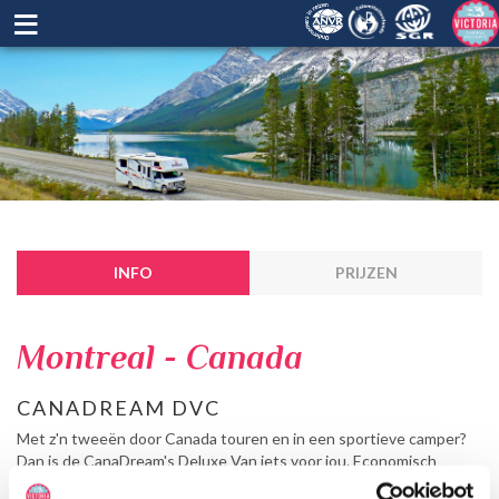
≡
INFO
PRIJZEN
Montreal - Canada
CANADREAM DVC
Met z'n tweeën door Canada touren en in een sportieve camper?
Dan is de CanaDream's Deluxe Van iets voor jou. Economisch
verantwoord en makkelijk in te rijden. Je zult verbaasd zijn hoe