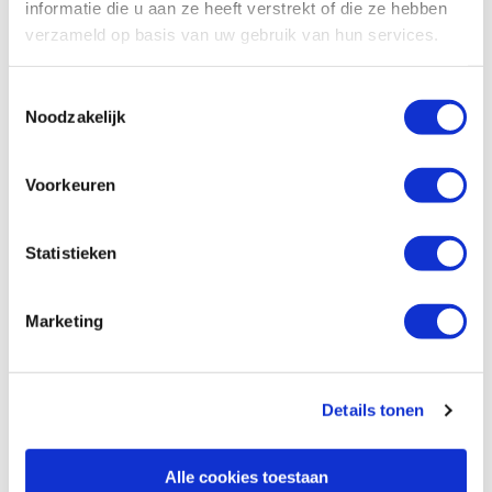
informatie die u aan ze heeft verstrekt of die ze hebben
verzameld op basis van uw gebruik van hun services.
Toestemmingsselectie
Noodzakelijk
Voorkeuren
Statistieken
Specificaties, tekeningen en plattegrond van de camper zijn
slechts ter illustratie. De aangegeven hoeveelheid bedden is geen
garantie dat de maximale bezetting voldoende comfortabel is.
Marketing
Afmetingen en het interieur kunnen in werkelijkheid afwijken van
beschrijving en tekeningen en ook tussentijds gewijzigd worden.
Victoria CamperHolidays is niet aansprakelijk voor deze afwijkingen
en tussentijdse wijzigingen door de camperverhuurder. Als de
Details tonen
camperverhuurder, om onvoorziene omstandigheden, het
geboekte campertype niet kan leveren, behoudt ze zich het recht
voor een gelijkwaardig of groter type te leveren. Extra kosten die
Alle cookies toestaan
hierdoor ontstaan (bijvoorbeeld extra brandstof of meerkosten bij