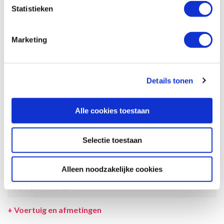
Statistieken
Afmetingen en het interieur kunnen in werkelijkheid afwijken van
beschrijving en tekeningen en ook tussentijds gewijzigd worden.
Marketing
SPECIFICATIES CAMPER
UITRUSTING CAMPER
Details tonen
INCLUSIEF/EXCLUSIEF
VERZEKERINGEN
Alle cookies toestaan
VOORWAARDEN
Selectie toestaan
SPECIALS
TOESLAGEN
Alleen noodzakelijke cookies
LEVERANCIER
+
Voertuig en afmetingen