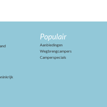
Populair
Aanbiedingen
and
Wegbrengcampers
Camperspecials
ninkrijk