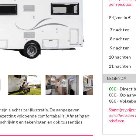
per reisduur.
Prijzen in €
7 nachten
8 nachten
9 nachten
10 nachten
11 nachten
LEGENDA
€€€
- Direct 
€€€
- Op aanv
€€€
- Volgeb
Sommige prijzen
zijn slechts ter illustratie. De aangegeven
een offerte aan 
bezetting voldoende comfortabel is. Afmetingen
reisduren.
eschrijving en tekeningen en ook tussentijds