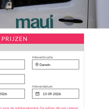
 PRIJZEN
Inleverlocatie
Inleverdatum
js voor de prijsberekening. De prijzen zijn per camper