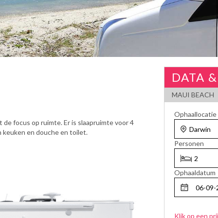
DATA &
MAUI BEACH
Ophaallocatie
e focus op ruimte. Er is slaapruimte voor 4
 keuken en douche en toilet.
Personen
Ophaaldatum
Klik op een pri