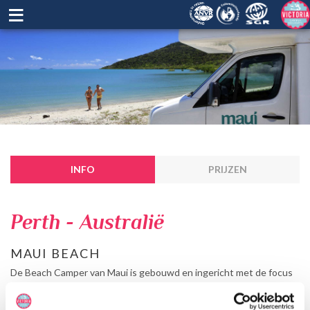
≡
INFO
PRIJZEN
Perth - Australië
MAUI BEACH
De Beach Camper van Maui is gebouwd en ingericht met de focus
op ruimte. Er is slaapruimte voor 4 volwassenen. Daarnaast
beschikt deze camper over een keuken en douche en toilet.