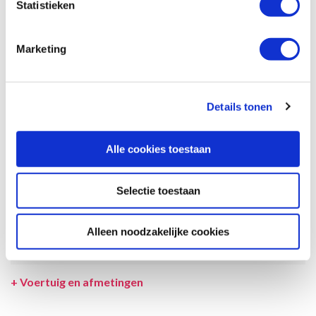
Statistieken
beschrijving en tekeningen en ook tussentijds gewijzigd worden.
SPECIFICATIES CAMPER
Marketing
UITRUSTING CAMPER
INCLUSIEF/EXCLUSIEF
Details tonen
VERZEKERINGEN
Alle cookies toestaan
VOORWAARDEN
Selectie toestaan
SPECIALS
TOESLAGEN
Alleen noodzakelijke cookies
LEVERANCIER
+
Voertuig en afmetingen