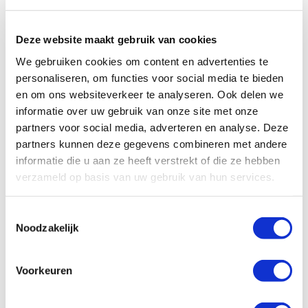
Deze website maakt gebruik van cookies
We gebruiken cookies om content en advertenties te
personaliseren, om functies voor social media te bieden
en om ons websiteverkeer te analyseren. Ook delen we
informatie over uw gebruik van onze site met onze
partners voor social media, adverteren en analyse. Deze
partners kunnen deze gegevens combineren met andere
informatie die u aan ze heeft verstrekt of die ze hebben
verzameld op basis van uw gebruik van hun services.
Toestemmingsselectie
Noodzakelijk
Specificaties, tekeningen en plattegrond van de camper zijn
Voorkeuren
slechts ter illustratie. De aangegeven hoeveelheid bedden is geen
garantie dat de maximale bezetting voldoende comfortabel is.
Afmetingen en het interieur kunnen in werkelijkheid afwijken van