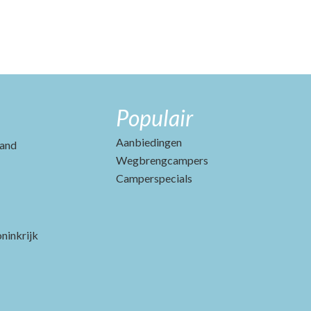
Populair
Aanbiedingen
and
Wegbrengcampers
Camperspecials
ninkrijk