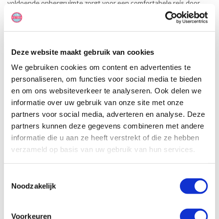
voldoende opbergruimte zorgt voor een comfortabele reis door
Amerika.
Deze website maakt gebruik van cookies
We gebruiken cookies om content en advertenties te
personaliseren, om functies voor social media te bieden
en om ons websiteverkeer te analyseren. Ook delen we
informatie over uw gebruik van onze site met onze
partners voor social media, adverteren en analyse. Deze
partners kunnen deze gegevens combineren met andere
informatie die u aan ze heeft verstrekt of die ze hebben
verzameld op basis van uw gebruik van hun services.
Toestemmingsselectie
Noodzakelijk
Specificaties, tekeningen en plattegrond van de camper zijn
Voorkeuren
slechts ter illustratie. De aangegeven hoeveelheid bedden is geen