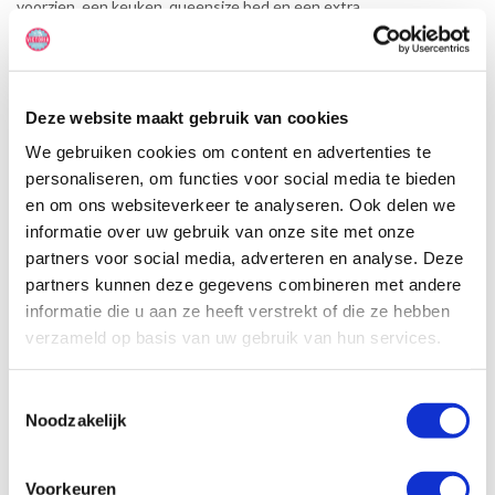
voorzien, een keuken, queensize bed en een extra
tweepersoonsbed in de pop-up.
Deze website maakt gebruik van cookies
We gebruiken cookies om content en advertenties te
personaliseren, om functies voor social media te bieden
en om ons websiteverkeer te analyseren. Ook delen we
informatie over uw gebruik van onze site met onze
partners voor social media, adverteren en analyse. Deze
partners kunnen deze gegevens combineren met andere
informatie die u aan ze heeft verstrekt of die ze hebben
verzameld op basis van uw gebruik van hun services.
Toestemmingsselectie
Noodzakelijk
Specificaties, tekeningen en plattegrond van de camper zijn
Voorkeuren
slechts ter illustratie. De aangegeven hoeveelheid bedden is geen