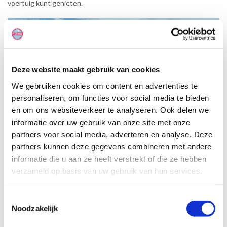
voertuig kunt genieten.
Deze website maakt gebruik van cookies
We gebruiken cookies om content en advertenties te
personaliseren, om functies voor social media te bieden
en om ons websiteverkeer te analyseren. Ook delen we
informatie over uw gebruik van onze site met onze
partners voor social media, adverteren en analyse. Deze
partners kunnen deze gegevens combineren met andere
informatie die u aan ze heeft verstrekt of die ze hebben
verzameld op basis van uw gebruik van hun services.
Toestemmingsselectie
Specificaties, tekeningen en plattegrond van de camper zijn
Noodzakelijk
slechts ter illustratie. De aangegeven hoeveelheid bedden is geen
garantie dat de maximale bezetting voldoende comfortabel is.