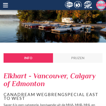
≡
INFO
PRIJZEN
Elkhart - Vancouver, Calgary
of Edmonton
CANADREAM WEGBRENGSPECIAL EAST
TO WEST
Saver 6 is een categorie, bestaande uit de MHA, MHB, MHL en