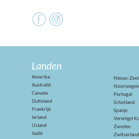
Landen
Amerika
Nieuw-Zeel
Australië
Noorwegen
Canada
Portugal
Duitsland
Schotland
Frankrijk
Spanje
Ierland
Verenigd Ko
IJsland
Zweden
Italië
Zwitserland