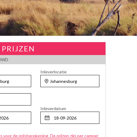
 PRIJZEN
 4WD
Inleverlocatie
Inleverdatum
js voor de prijsberekening. De prijzen zijn per camper