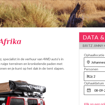
DATA &
Afrika
BRITZ JIMNY
Ophaallocatie
, specialist in de verhuur van 4WD auto's in
om ruige terreinen en kronkelende paden met
nen en je kunt op het dak in de tent slapen.
Personen
Ophaaldatum
Klik op een pri