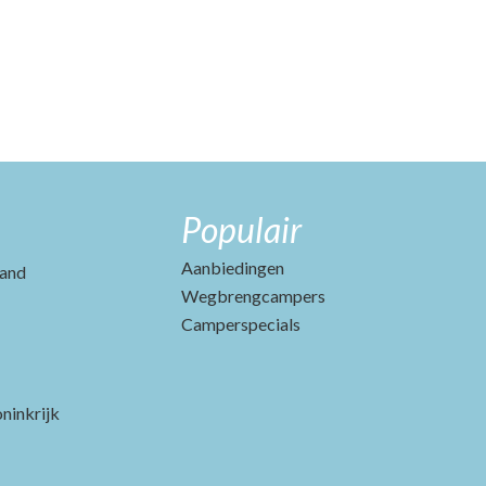
Populair
Aanbiedingen
and
Wegbrengcampers
Camperspecials
ninkrijk