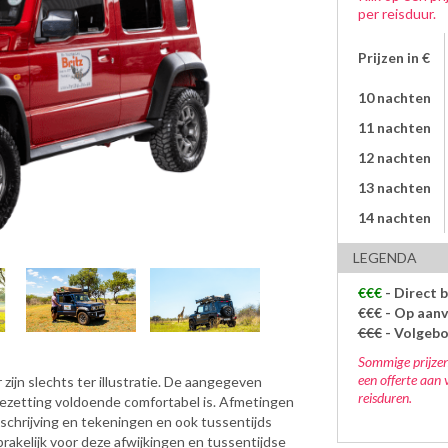
per reisduur.
Prijzen in €
10 nachten
11 nachten
12 nachten
13 nachten
14 nachten
LEGENDA
€€€
- Direct 
€€€
- Op aanv
€€€
- Volgeb
Sommige prijzen
een offerte aan 
zijn slechts ter illustratie. De aangegeven
reisduren.
bezetting voldoende comfortabel is. Afmetingen
eschrijving en tekeningen en ook tussentijds
rakelijk voor deze afwijkingen en tussentijdse