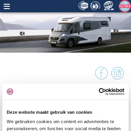
≡
Touring Cars Small
TOURING CARS NOORWEGEN
De Small camper van Touring Cars is zeer compact en geschikt voor
Deze website maakt gebruik van cookies
stellen. Je kunt gemakkelijk op smalle wegen rijden. De camper
heeft een tweepersoonsbed achterin en voorin bevindt zich een
We gebruiken cookies om content en advertenties te
ruime eethoek. Daarnaast is er een compacte keuken en badkamer
personaliseren, om functies voor social media te bieden