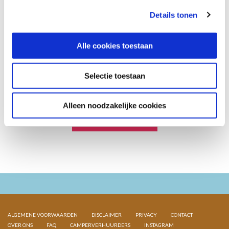
en aanbiedingen? Meld je
Details tonen
aan voor onze nieuwsbrief.
Alle cookies toestaan
Selectie toestaan
Alleen noodzakelijke cookies
ALGEMENE VOORWAARDEN
DISCLAIMER
PRIVACY
CONTACT
OVER ONS
FAQ
CAMPERVERHUURDERS
INSTAGRAM