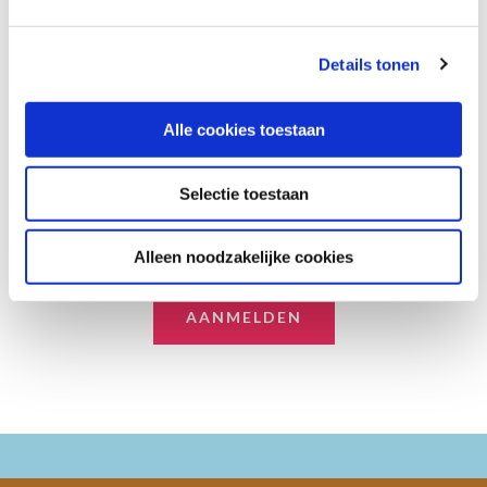
Op zoek naar leuke reistips
Details tonen
en aanbiedingen? Meld je
Alle cookies toestaan
aan voor onze nieuwsbrief.
Selectie toestaan
Alleen noodzakelijke cookies