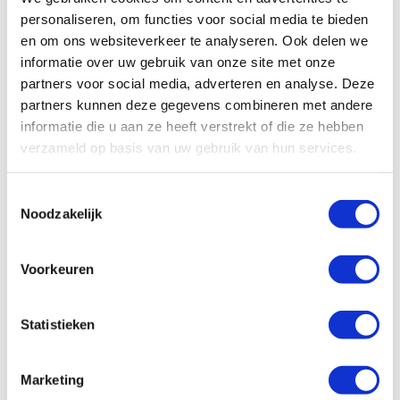
camper over een premium keukenuitrusting, bedlinnen en
personaliseren, om functies voor social media te bieden
flatscreen televisie. Ook is een extra bestuurder en een speciale
en om ons websiteverkeer te analyseren. Ook delen we
VIP transfer inbegrepen. Deze camper is geschikt voor diegene die
op zoek zijn naar wat meer luxe.
informatie over uw gebruik van onze site met onze
partners voor social media, adverteren en analyse. Deze
partners kunnen deze gegevens combineren met andere
informatie die u aan ze heeft verstrekt of die ze hebben
verzameld op basis van uw gebruik van hun services.
Toestemmingsselectie
Noodzakelijk
Voorkeuren
Statistieken
Marketing