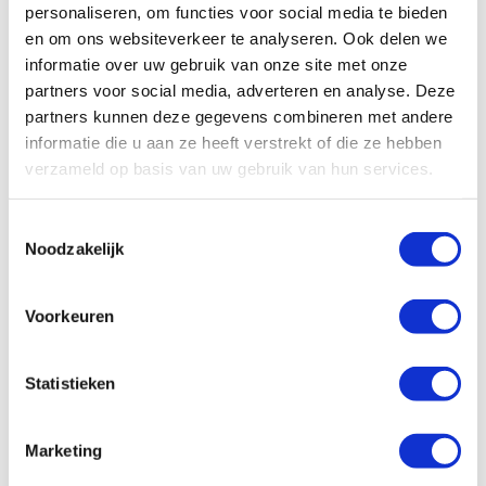
boven de bestuurderscabine of tweepersoonshefbed (elektrisch).
personaliseren, om functies voor social media te bieden
Bovendien kan de zithoek gemakkelijk worden omgebouwd tot een
en om ons websiteverkeer te analyseren. Ook delen we
extra bed.
informatie over uw gebruik van onze site met onze
partners voor social media, adverteren en analyse. Deze
partners kunnen deze gegevens combineren met andere
informatie die u aan ze heeft verstrekt of die ze hebben
verzameld op basis van uw gebruik van hun services.
Toestemmingsselectie
Noodzakelijk
Voorkeuren
Statistieken
Marketing