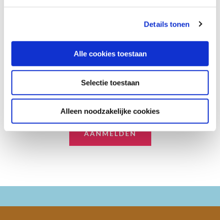
Op zoek naar leuke reistips
Details tonen
en aanbiedingen? Meld je
Alle cookies toestaan
aan voor onze nieuwsbrief.
Selectie toestaan
Alleen noodzakelijke cookies