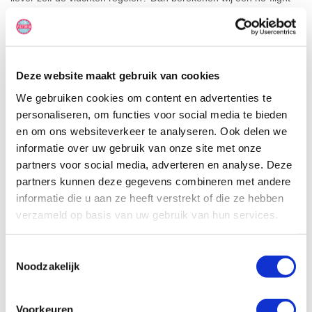
fee van €15 per persoon. Om voldoende verzekerd op pad te
gaan, bieden wij altijd de camperverzekering aan. Dit is de
camperverzekering Noord-Amerika van de a.s.r.. Daarnaast is het
mogelijk om bij Road Bear extra mijlenpakketten en
campingstoelen bij te boeken. De campingstoelen bedragen
Deze website maakt gebruik van cookies
USD12/persoon en dienen contant bij het ophalen van de camper
betaald te worden.
We gebruiken cookies om content en advertenties te
personaliseren, om functies voor social media te bieden
Wil je meer informatie, persoonlijk advies of een offerte voor het
huren van een camper in Amerika? Bel 072-2010175 of
klik hier
.
en om ons websiteverkeer te analyseren. Ook delen we
Wij nemen dan per omgaande contact met je op.
informatie over uw gebruik van onze site met onze
partners voor social media, adverteren en analyse. Deze
partners kunnen deze gegevens combineren met andere
Road
Bear en El Monte Run of
informatie die u aan ze heeft verstrekt of die ze hebben
verzameld op basis van uw gebruik van hun services.
Fleet wegbrengspecial
Op zoek naar een luxe
Toestemmingsselectie
camper tegen een
Noodzakelijk
voordelige prijs? Dan is
deze wegbrengspecial
wellicht wat voor jou. Je
Voorkeuren