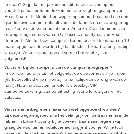
te gaan? Grijp dan nu je kans om dit prachtige land op een
voordelige manier te ontdekken met een wegbrengcamper van
Road Bear of El Monte. Een wegbrengcamper houdt in dat je een
gloednieuwe camper ophaalt vanuit de fabriek en deze wegbrengt
naar één van de verhuurstations in Amerika. Op dit moment zijn
er wegbrengcampers van de C-klasse campertypes van Road
Bear en El Monte. Deze campers dienen tussen 26 februari en 10
maart opgehaald te worden bij de fabriek in Elkhart County, nabij
Chicago. Wees er snel bij want voor je het weet zijn ze
volgeboekt!
Wat is er bij de huurprijs van de camper inbegrepen?
In de kale huurprijs zit het volgende: de camperhuur, vrije mijlen
(de hoeveelheid vrije mijlen zijn afhankelijk van de lengte van de
huur), klaarmaakkosten, enkele-reis toeslag, VIP-
camperverzekering, camperuitrusting voor alle reizigers en de
salestax.
Wat is niet inbegrepen maar kan wel bijgeboekt worden?
Bij deze wegbrengspecial is het belangrijk om de transfer naar de
fabriek in Elkhart County bij te boeken. Daarnaast regelen wij
graag de vluchten en hotelovernachting(en) voor je. Wil je toch
liever zelf de vluchten regelen? Dan berekenen wij een no-flight-