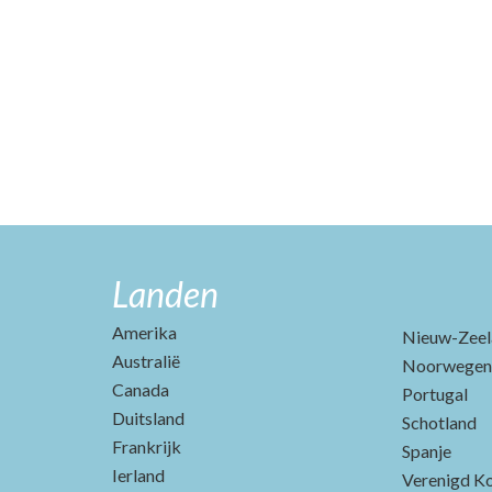
Landen
Amerika
Nieuw-Zeel
Australië
Noorwegen
Canada
Portugal
Duitsland
Schotland
Frankrijk
Spanje
Ierland
Verenigd Ko