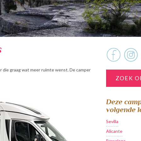
s
er die graag wat meer ruimte wenst. De camper
ZOEK O
Deze campe
volgende l
Sevilla
Alicante
Barcelona