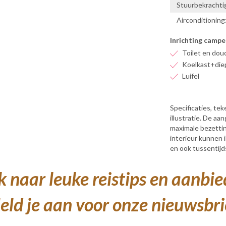
Stuurbekrachtig
Airconditioning
Inrichting campe
Toilet en dou
Koelkast+diep
Luifel
Specificaties, te
illustratie. De a
maximale bezetti
interieur kunnen 
en ook tussentijd
 naar leuke reistips en aanbi
ld je aan voor onze nieuwsbri