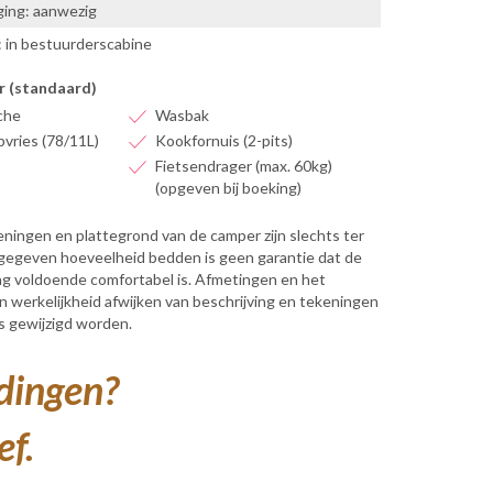
ing: aanwezig
: in bestuurderscabine
r (standaard)
che
Wasbak
vries (78/11L)
Kookfornuis (2-pits)
Fietsendrager (max. 60kg)
(opgeven bij boeking)
keningen en plattegrond van de camper zijn slechts ter
angegeven hoeveelheid bedden is geen garantie dat de
ng voldoende comfortabel is. Afmetingen en het
in werkelijkheid afwijken van beschrijving en tekeningen
s gewijzigd worden.
edingen?
ef.