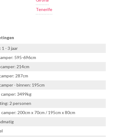
Tenerife
etingen
1 - 3 jaar
camper: 595-696cm
 camper: 214cm
camper: 287cm
camper - binnen: 195cm
 camper: 3499kg
ing: 2 personen
e camper: 200cm x 70cm / 195cm x 80cm
ndmatig
el