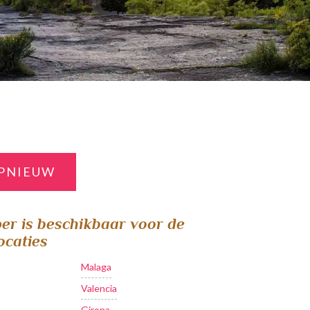
PNIEUW
r is beschikbaar voor de
ocaties
Malaga
Valencia
Girona