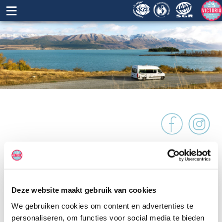
≡
Maui Beach
MAUI NIEUW-ZEELAND
De Beach camper is de een na grootste camper uit de vloot van
Deze website maakt gebruik van cookies
Maui. Deze camper is ongeveer 7,5 meter lang. Het voertuig
beschikt over twee tweepersoonsbedden, eentje in de cabover en
We gebruiken cookies om content en advertenties te
een dinette die omgebouwd kan worden tot een bed. Daarnaast zit
personaliseren, om functies voor social media te bieden