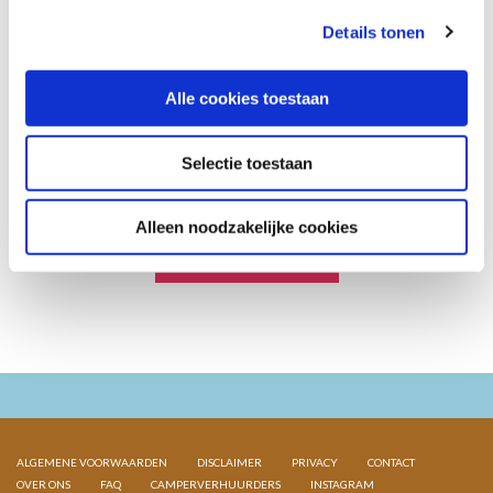
en aanbiedingen? Meld je
Details tonen
aan voor onze nieuwsbrief.
Alle cookies toestaan
Selectie toestaan
Alleen noodzakelijke cookies
ALGEMENE VOORWAARDEN
DISCLAIMER
PRIVACY
CONTACT
OVER ONS
FAQ
CAMPERVERHUURDERS
INSTAGRAM