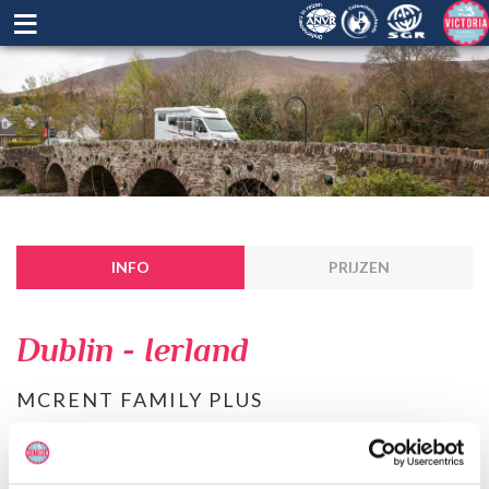
≡
INFO
PRIJZEN
Dublin - Ierland
MCRENT FAMILY PLUS
De Family Plus campers zijn geschikt voor maar liefst 5 personen.
Het is een alkoofcamper en heeft dus slaapruimte boven de
bestuurderscabine. Achterin de camper is een stapelbed.