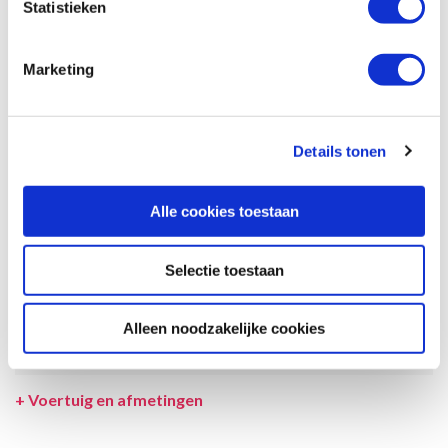
Statistieken
beschrijving en tekeningen en ook tussentijds gewijzigd worden.
SPECIFICATIES CAMPER
Marketing
UITRUSTING CAMPER
INCLUSIEF/EXCLUSIEF
Details tonen
VERZEKERINGEN
Alle cookies toestaan
VOORWAARDEN
Selectie toestaan
SPECIALS
TOESLAGEN
Alleen noodzakelijke cookies
LEVERANCIER
+
Voertuig en afmetingen