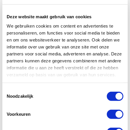
Deze website maakt gebruik van cookies
We gebruiken cookies om content en advertenties te
personaliseren, om functies voor social media te bieden
en om ons websiteverkeer te analyseren. Ook delen we
informatie over uw gebruik van onze site met onze
partners voor social media, adverteren en analyse. Deze
partners kunnen deze gegevens combineren met andere
informatie die u aan ze heeft verstrekt of die ze hebben
verzameld op basis van uw gebruik van hun services.
Toestemmingsselectie
Noodzakelijk
Specificaties, tekeningen en plattegrond van de camper zijn
Voorkeuren
slechts ter illustratie. De aangegeven hoeveelheid bedden is geen
garantie dat de maximale bezetting voldoende comfortabel is.
Afmetingen en het interieur kunnen in werkelijkheid afwijken van