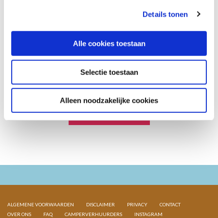
en aanbiedingen? Meld je
Details tonen
aan voor onze nieuwsbrief.
Alle cookies toestaan
Selectie toestaan
Alleen noodzakelijke cookies
ALGEMENE VOORWAARDEN
DISCLAIMER
PRIVACY
CONTACT
OVER ONS
FAQ
CAMPERVERHUURDERS
INSTAGRAM